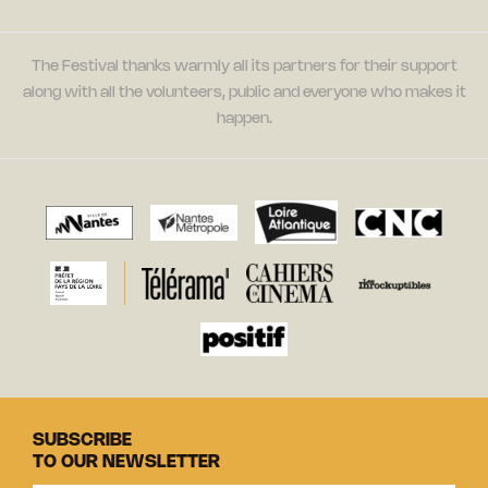
The Festival thanks warmly all its partners for their support
along with all the volunteers, public and everyone who makes it
happen.
SUBSCRIBE
TO OUR NEWSLETTER