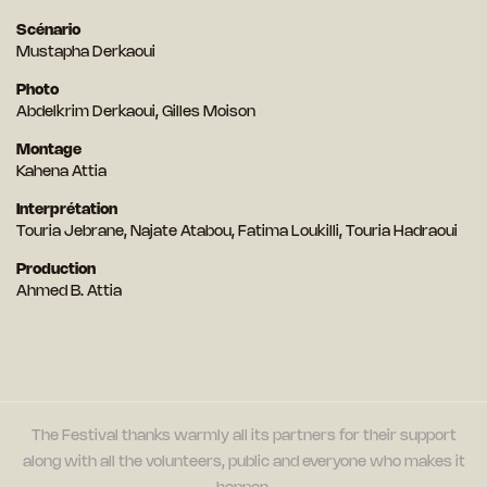
Scénario
Mustapha Derkaoui
Photo
Abdelkrim Derkaoui, Gilles Moison
Montage
Kahena Attia
Interprétation
Touria Jebrane, Najate Atabou, Fatima Loukilli, Touria Hadraoui
Production
Ahmed B. Attia
The Festival thanks warmly all its partners for their support
along with all the volunteers, public and everyone who makes it