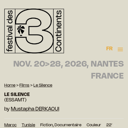
FR
NOV. 20>28, 2026, NANTES
FRANCE
Home
>
Films
>
Le Silence
LE SILENCE
(ESSAMT)
by
Mustapha DERKAOUI
Maroc
Tunisie
Fiction, Documentaire
Couleur
22′