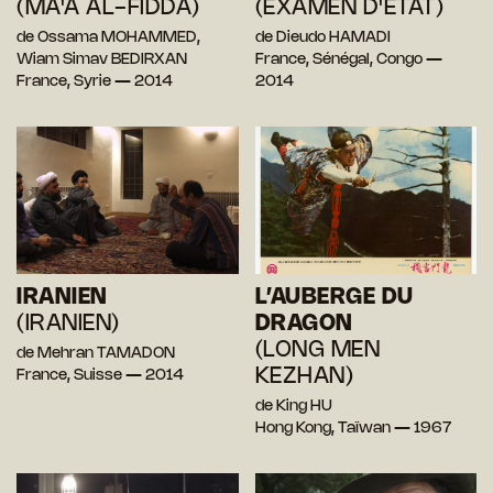
(MA'A AL-FIDDA)
(EXAMEN D'ÉTAT)
de Ossama MOHAMMED,
de Dieudo HAMADI
Wiam Simav BEDIRXAN
France, Sénégal, Congo —
France, Syrie — 2014
2014
IRANIEN
L’AUBERGE DU
(IRANIEN)
DRAGON
(LONG MEN
de Mehran TAMADON
KEZHAN)
France, Suisse — 2014
de King HU
Hong Kong, Taïwan — 1967