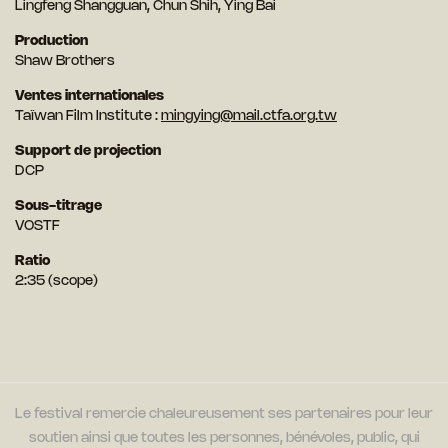
Lingfeng Shangguan, Chun Shih, Ying Bai
Production
Shaw Brothers
Ventes internationales
Taïwan Film Institute :
mingying@mail.ctfa.org.tw
Support de projection
DCP
Sous-titrage
VOSTF
Ratio
2:35 (scope)
Le festival remercie chaleureusement ses partenaires pour leur
soutien ainsi que toutes les personnes, bénévoles, public, qui