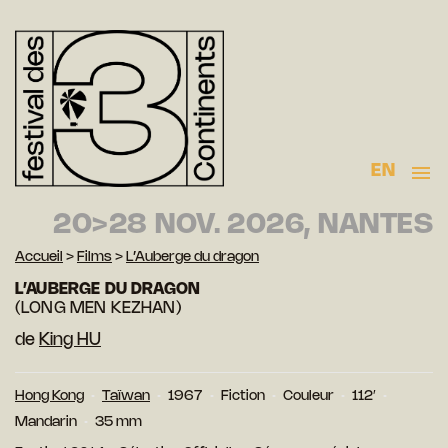
EN
20>28 NOV. 2026, NANTES
Accueil
>
Films
>
L’Auberge du dragon
L’AUBERGE DU DRAGON
(LONG MEN KEZHAN)
de
King HU
Hong Kong
Taïwan
1967
Fiction
Couleur
112′
Mandarin
35 mm