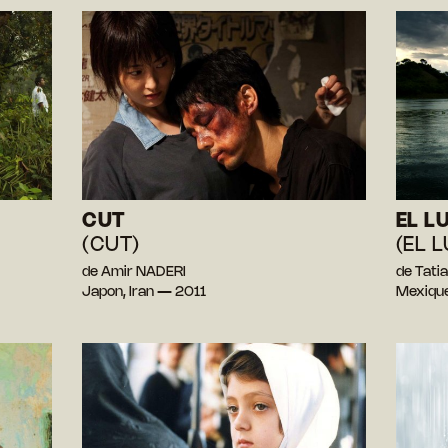
CUT
EL L
(CUT)
(EL 
de Amir NADERI
de Tat
Japon, Iran — 2011
Mexiqu