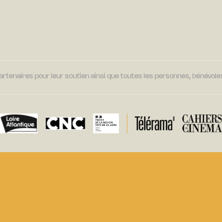
tenaires pour leur soutien ainsi que toutes les personnes, bénévoles