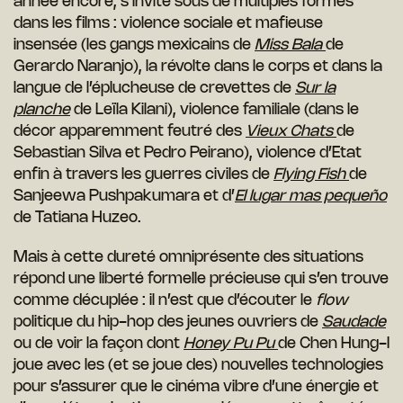
année encore, s’invite sous de multiples formes
dans les films : violence sociale et mafieuse
insensée (les gangs mexicains de
Miss Bala
de
Gerardo Naranjo), la révolte dans le corps et dans la
langue de l’éplucheuse de crevettes de
Sur la
planche
de Leïla Kilani), violence familiale (dans le
décor apparemment feutré des
Vieux Chats
de
Sebastian Silva et Pedro Peirano), violence d’Etat
enfin à travers les guerres civiles de
Flying Fish
de
Sanjeewa Pushpakumara et d’
El lugar mas pequeño
de Tatiana Huzeo.
Mais à cette dureté omniprésente des situations
répond une liberté formelle précieuse qui s’en trouve
comme décuplée : il n’est que d’écouter le
flow
politique du hip-hop des jeunes ouvriers de
Saudade
ou de voir la façon dont
Honey Pu Pu
de Chen Hung-I
joue avec les (et se joue des) nouvelles technologies
pour s’assurer que le cinéma vibre d’une énergie et