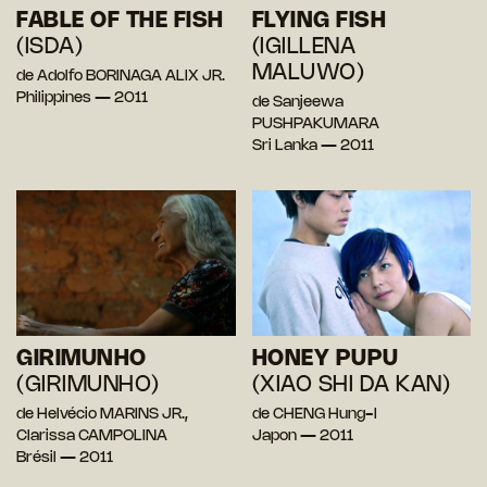
FABLE OF THE FISH
FLYING FISH
(ISDA)
(IGILLENA
MALUWO)
de Adolfo BORINAGA ALIX JR.
Philippines — 2011
de Sanjeewa
PUSHPAKUMARA
Sri Lanka — 2011
GIRIMUNHO
HONEY PUPU
(GIRIMUNHO)
(XIAO SHI DA KAN)
de Helvécio MARINS JR.,
de CHENG Hung-I
Clarissa CAMPOLINA
Japon — 2011
Brésil — 2011