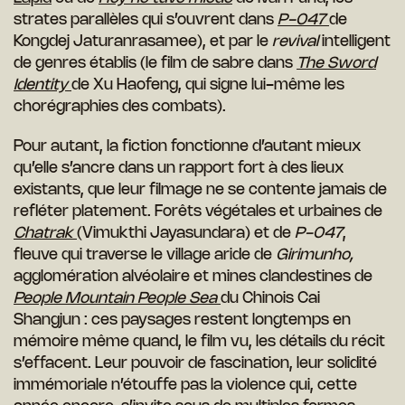
strates parallèles qui s’ouvrent dans
P-047
de
Kongdej Jaturanrasamee), et par le
revival
intelligent
de genres établis (le film de sabre dans
The Sword
Identity
de Xu Haofeng, qui signe lui-même les
chorégraphies des combats).
Pour autant, la fiction fonctionne d’autant mieux
qu’elle s’ancre dans un rapport fort à des lieux
existants, que leur filmage ne se contente jamais de
refléter platement. Forêts végétales et urbaines de
Chatrak
(Vimukthi Jayasundara) et de
P-047
,
fleuve qui traverse le village aride de
Girimunho,
agglomération alvéolaire et mines clandestines de
People Mountain People Sea
du Chinois Cai
Shangjun : ces paysages restent longtemps en
mémoire même quand, le film vu, les détails du récit
s’effacent. Leur pouvoir de fascination, leur solidité
immémoriale n’étouffe pas la violence qui, cette