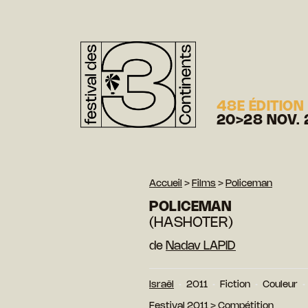
48E ÉDITION
20>28 NOV. 
Accueil
>
Films
>
Policeman
POLICEMAN
(HASHOTER)
de
Nadav LAPID
Israël
2011
Fiction
Couleur
Festival 2011
>
Compétition