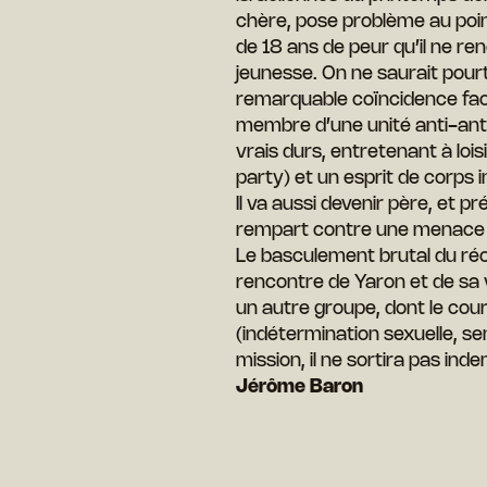
chère, pose problème au poin
de 18 ans de peur qu’il ne r
jeunesse. On ne saurait pourt
remarquable coïncidence fact
membre d’une unité anti-antite
vrais durs, entretenant à lo
party) et un esprit de corps in
Il va aussi devenir père, et 
rempart contre une menace ex
Le basculement brutal du réci
rencontre de Yaron et de sa v
un autre groupe, dont le cour
(indétermination sexuelle, sen
mission, il ne sortira pas inde
Jérôme Baron