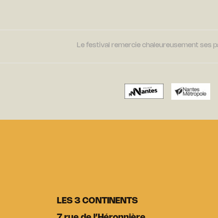
Le festival remercie chaleureusement ses par
LES 3 CONTINENTS
7 rue de l’Héronnière