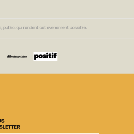
, public, qui rendent cet évènement possible.
US
SLETTER