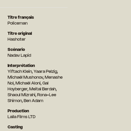
Titre français
Policeman
Titre original
Hashoter
Scénario
Nadav Lapid
Interprétation
Yiftach Klein, Yaara Pelzig,
Michaël Mushonov, Menashe
Noï, Michaël Aloni, Gal
Hoyberger, Meital Berdah,
Shaoul Mizrahi, Rona-Lee
Shimon, Ben Adam
Production
Laïla Films LTD
Casting