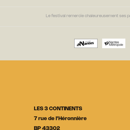
Le festival remercie chaleureusement ses par
LES 3 CONTINENTS
7 rue de l’Héronnière
BP 43302