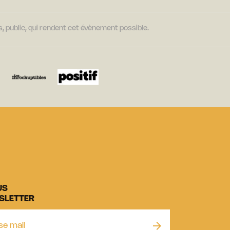
, public, qui rendent cet évènement possible.
US
SLETTER