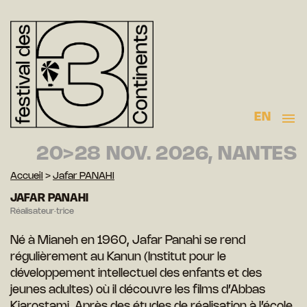
EN
20>28 NOV. 2026, NANTES
Accueil
>
Jafar PANAHI
JAFAR PANAHI
Réalisateur·trice
Né à Mianeh en 1960, Jafar Panahi se rend
régulièrement au Kanun (Institut pour le
développement intellectuel des enfants et
des
jeunes adultes) où il découvre les films d’Abbas
Kiarostami. Après des études de réalisation à l’école