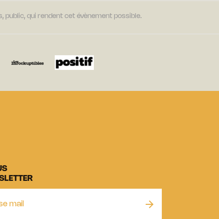
, public, qui rendent cet évènement possible.
US
SLETTER