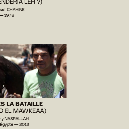
ENDERIA LEH ?)
ssef CHAHINE
 — 1978
S LA BATAILLE
D EL MAWKEAA)
sry NASRALLAH
 Égypte — 2012