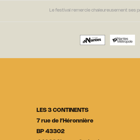
Le festival remercie chaleureusement ses par
LES 3 CONTINENTS
7 rue de l’Héronnière
BP 43302