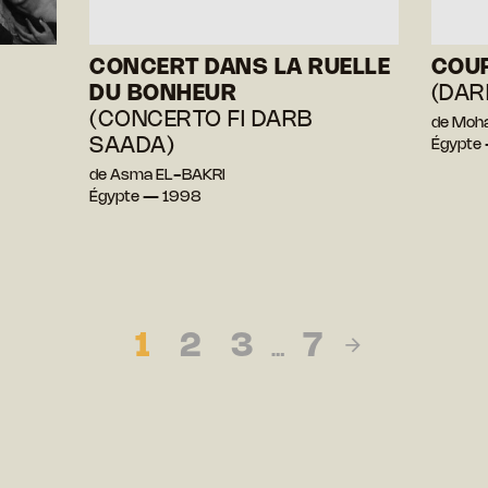
CONCERT DANS LA RUELLE
COUP
DU BONHEUR
(DAR
(CONCERTO FI DARB
de Moh
SAADA)
Égypte
de Asma EL-BAKRI
Égypte — 1998
1
2
3
7
…