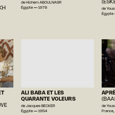
(ESK
de Hichem ABOULNASR
KH
Égypte — 1978
de You
Égypte
ET
ALI BABA ET LES
APRÈ
QUARANTE VOLEURS
(BAA
 WE
de Jacques BECKER
de You
Égypte — 1954
France,