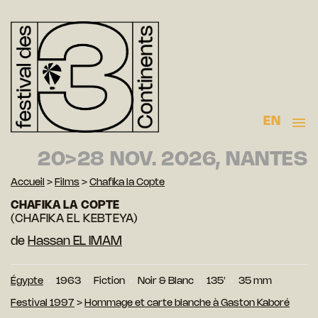
EN
20>28 NOV. 2026, NANTES
Accueil
>
Films
>
Chafika la Copte
CHAFIKA LA COPTE
(CHAFIKA EL KEBTEYA)
de
Hassan EL IMAM
Égypte
1963
Fiction
Noir & Blanc
135′
35 mm
Festival 1997
>
Hommage et carte blanche à Gaston Kaboré