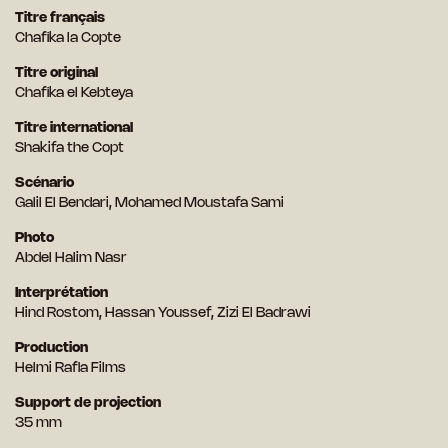
Titre français
Chafika la Copte
Titre original
Chafika el Kebteya
Titre international
Shakifa the Copt
Scénario
Galil El Bendari, Mohamed Moustafa Sami
Photo
Abdel Halim Nasr
Interprétation
Hind Rostom, Hassan Youssef, Zizi El Badrawi
Production
Helmi Rafla Films
Support de projection
35 mm