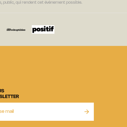
, public, qui rendent cet évènement possible.
US
SLETTER