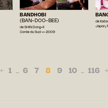
BANDHOBI
BANG
(BAN-DOO-BEE)
de Kat
Japon, 
de SHIN Dong-il
Corée du Sud — 2009
1
6
7
8
9
10
116
…
…