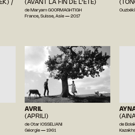
K) /
(AVANT LA FIN DE L’ÉTÉ)
(TON
de Maryam GOORMAGHTIGH
Ouzbék
France, Suisse, Asie — 2017
AVRIL
AYN
(APRILI)
(AIN
de Otar IOSSELIANI
de Bol
Géorgie — 1961
Kazakh