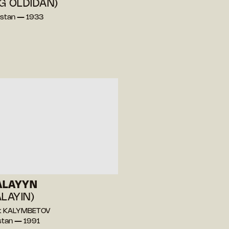
G OLDIDAN)
istan — 1933
ALAYYN
ALAYIN)
ak KALYMBETOV
stan — 1991