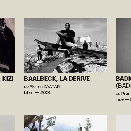
 KIZI
BAALBECK, LA DÉRIVE
BAD
(BAD
de Akram ZAATARI
Liban — 2001
de Pre
Inde — 