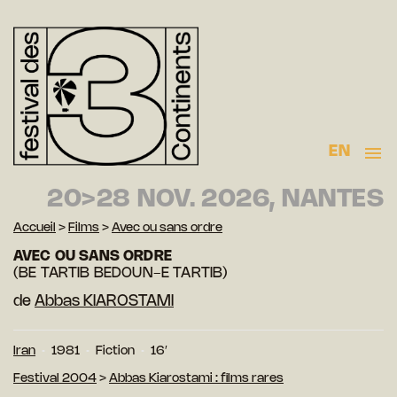
EN
20>28 NOV. 2026, NANTES
Accueil
>
Films
>
Avec ou sans ordre
AVEC OU SANS ORDRE
(BE TARTIB BEDOUN-E TARTIB)
de
Abbas KIAROSTAMI
Iran
1981
Fiction
16′
Festival 2004
>
Abbas Kiarostami : films rares