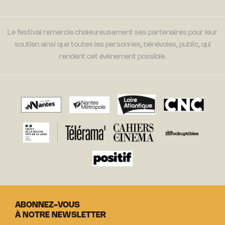
Le festival remercie chaleureusement ses partenaires pour leur
soutien ainsi que toutes les personnes, bénévoles, public, qui
rendent cet évènement possible.
ABONNEZ-VOUS
À NOTRE NEWSLETTER