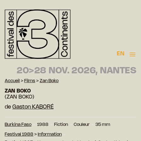
EN
20>28 NOV. 2026, NANTES
Accueil
>
Films
>
Zan Boko
ZAN BOKO
(ZAN BOKO)
de
Gaston KABORÉ
Burkina Faso
1988
Fiction
Couleur
35 mm
Festival 1988
>
Information