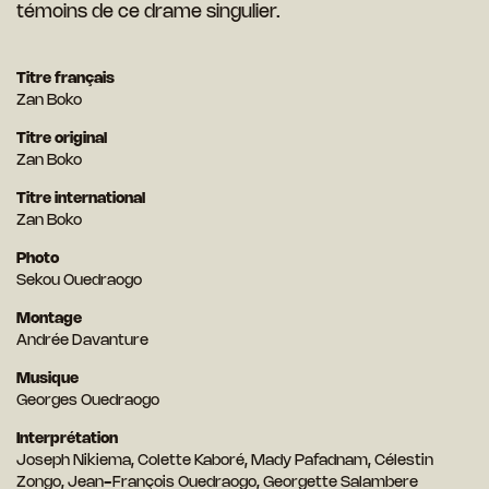
témoins de ce drame singulier.
Titre français
Zan Boko
Titre original
Zan Boko
Titre international
Zan Boko
Photo
Sekou Ouedraogo
Montage
Andrée Davanture
Musique
Georges Ouedraogo
Interprétation
Joseph Nikiema, Colette Kaboré, Mady Pafadnam, Célestin
Zongo, Jean-François Ouedraogo, Georgette Salambere