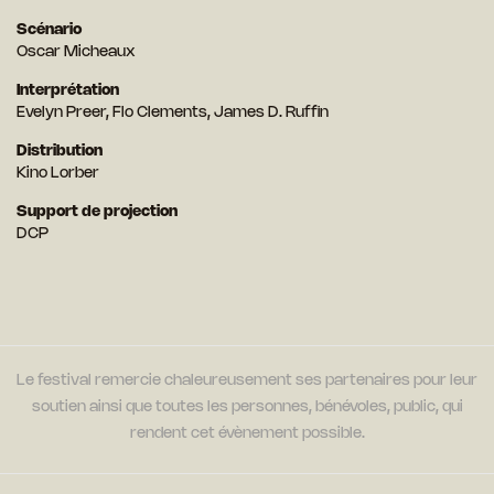
Scénario
Oscar Micheaux
Interprétation
Evelyn Preer, Flo Clements, James D. Ruffin
Distribution
Kino Lorber
Support de projection
DCP
Le festival remercie chaleureusement ses partenaires pour leur
soutien ainsi que toutes les personnes, bénévoles, public, qui
rendent cet évènement possible.