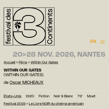
EN
20>28 NOV. 2026, NANTES
Accueil
>
Films
>
Within Our Gates
WITHIN OUR GATES
(WITHIN OUR GATES)
de
Oscar MICHEAUX
États-Unis
1920
Fiction
Noir & Blanc
79′
Muet
Festival 2019
>
Le Livre NOIR du cinéma américain