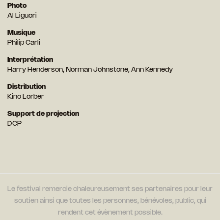
Photo
Al Liguori
Musique
Philip Carli
Interprétation
Harry Henderson, Norman Johnstone, Ann Kennedy
Distribution
Kino Lorber
Support de projection
DCP
Le festival remercie chaleureusement ses partenaires pour leur
soutien ainsi que toutes les personnes, bénévoles, public, qui
rendent cet évènement possible.