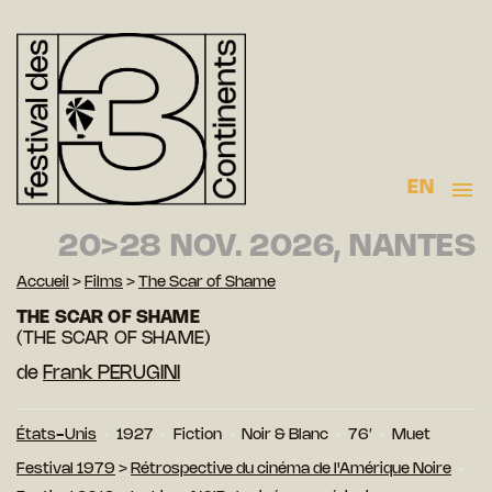
EN
20>28 NOV. 2026, NANTES
Accueil
>
Films
>
The Scar of Shame
THE SCAR OF SHAME
(THE SCAR OF SHAME)
de
Frank PERUGINI
États-Unis
1927
Fiction
Noir & Blanc
76′
Muet
Festival 1979
>
Rétrospective du cinéma de l'Amérique Noire