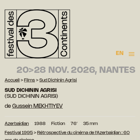
EN
20>28 NOV. 2026, NANTES
Accueil
>
Films
>
Sud Dichinin Agrisi
SUD DICHININ AGRISI
(SUD DICHININ AGRISI)
de
Gussein MEKHTIYEV
Azerbaidjan
1988
Fiction
76′
35 mm
Festival 1995
>
Rétrospective du cinéma de l'Azerbaïdjan : 60