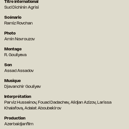
Titre international
Sud Dichinin Agrisi
Scénario
Ramiz Rovchan
Photo
Amin Novrouzov
Montage
R. Gouliyeva
Son
Assad Assadov
Musique
Djavanchir Gouliyev
Interprétation
Parviz Husseinov, Fouad Dadachev, Alidjan Azizov, Larissa
Khalafova, Adalat Aboubekirov
Production
Azerbaidjanfilm