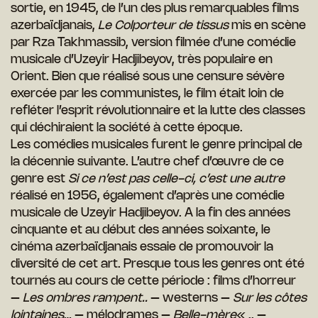
sortie, en 1945, de l’un des plus remarquables films
azerbaïdjanais,
Le Colporteur de tissus
mis en scène
par Rza Takhmassib, version filmée d’une comédie
musicale d’Uzeyir Hadjibeyov, très populaire en
Orient. Bien que réalisé sous une censure sévère
exercée par les communistes, le film était loin de
refléter l’esprit révolutionnaire et la lutte des classes
qui déchiraient la société à cette époque.
Les comédies musicales furent le genre principal de
la décennie suivante. L’autre chef d’œuvre de ce
genre est
Si ce n’est pas celle-ci, c’est une autre
réalisé en 1956, également d’après une comédie
musicale de Uzeyir Hadjibeyov. A la fin des années
cinquante et au début des années soixante, le
cinéma azerbaïdjanais essaie de promouvoir la
diversité de cet art. Presque tous les genres ont été
tournés au cours de cette période : films d’horreur
–
Les ombres rampent..
– westerns –
Sur les côtes
lointaines
… – mélodrames –
Belle-mère
« .. –