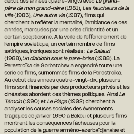
début des années quatre-vingts avec
Le grand-
père de mon grand-père
(1981),
Les faucheurs de la
ville
(1985),
Une autre vie
(1987), films qui
cherchent à refléter la mentalité, l’ambiance de ces
années, marquées par une crise d’identité et un
certain scepticisme. A la veille de l’effondrement de
l’empire soviétique, un certain nombre de films
satiriques, ironiques sont réalisés :
Le Salaud
(1988),
Un diablotin sous le pare-brise
(1988). La
Perestroïka de Gorbatchev a engendré toute une
série de films, surnommés films de la Perestroïka.
Au début des années quatre-vingt-dix, plusieurs
films sont financés par des producteurs privés et les
cinéastes abordent des thèmes politiques. Ainsi
Le
Témoin
(1990) et
Le Piège
(1992) cherchent à
analyser les causes sociales des événements
tragiques de janvier 1990 à Bakou et plusieurs films
montrent les conséquences fâcheuses pour la
population de la guerre arméno-azerbaïdjanaise et