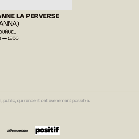
NNE LA PERVERSE
ANNA)
 BUÑUEL
e — 1950
, public, qui rendent cet évènement possible.