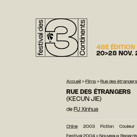
48E ÉDITION
20>28 NOV. 
Accueil
>
Films
>
Rue des étranger
RUE DES ÉTRANGERS
(KECUN JIE)
de
FU Xinhua
Chine
2003
Fiction
Couleur
Festival 2004
>
Nouveaux Regard