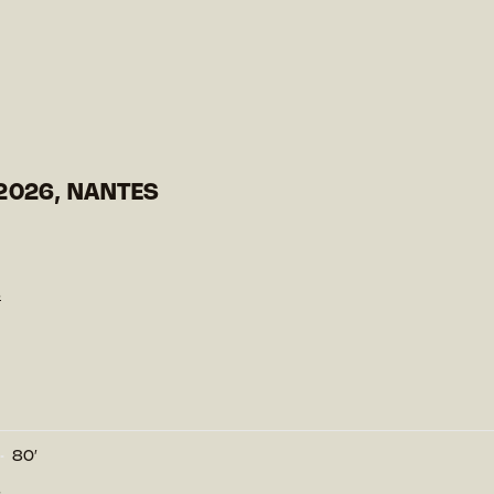
2026, NANTES
s
80′
s