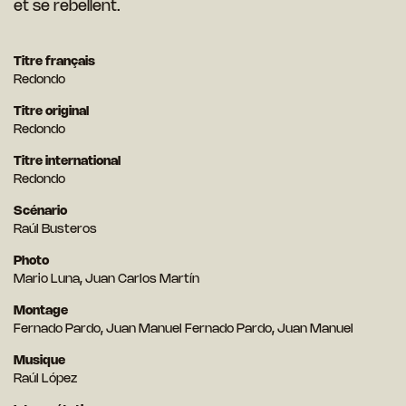
et se rebellent.
Titre français
Redondo
Titre original
Redondo
Titre international
Redondo
Scénario
Raúl Busteros
Photo
Mario Luna, Juan Carlos Martín
Montage
Fernado Pardo, Juan Manuel Fernado Pardo, Juan Manuel
Musique
Raúl López