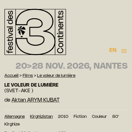
EN
20>28 NOV. 2026, NANTES
Accueil
>
Films
>
Le voleur de lumière
LE VOLEUR DE LUMIÈRE
(SVET-AKE )
de
Aktan ARYM KUBAT
Allemagne
Kirghizistan
2010
Fiction
Couleur
80′
Kirghize