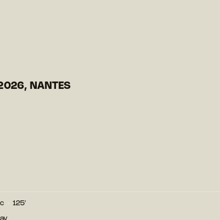
2026, NANTES
nc
125′
Ray