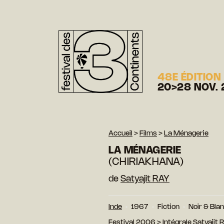
48E ÉDITION
20>28 NOV. 
Accueil
>
Films
>
La Ménagerie
LA MÉNAGERIE
(CHIRIAKHANA)
de
Satyajit RAY
Inde
1967
Fiction
Noir & Bla
Festival 2006
>
Intégrale Satyajit 