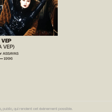
 VEP
A VEP)
ier ASSAYAS
 — 1996
, public, qui rendent cet évènement possible.