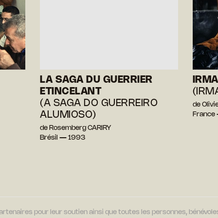
LA SAGA DU GUERRIER
IRMA
ETINCELANT
(IRM
(A SAGA DO GUERREIRO
de Oliv
ALUMIOSO)
France
de Rosemberg CARIRY
Brésil — 1993
tenaires pour leur soutien ainsi que toutes les personnes, bénévoles