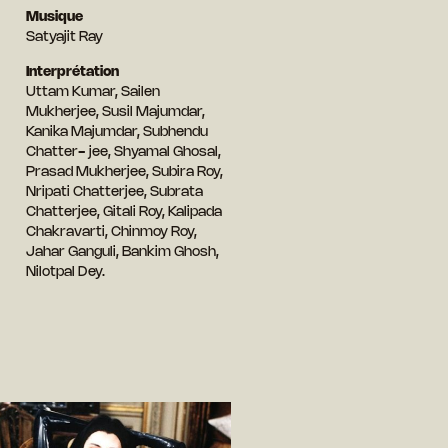
Musique
Satyajit Ray
Interprétation
Uttam Kumar, Sailen
Mukherjee, Susil Majumdar,
Kanika Majumdar, Subhendu
Chatter- jee, Shyamal Ghosal,
Prasad Mukherjee, Subira Roy,
Nripati Chatterjee, Subrata
Chatterjee, Gitali Roy, Kalipada
Chakravarti, Chinmoy Roy,
Jahar Ganguli, Bankim Ghosh,
Nilotpal Dey.