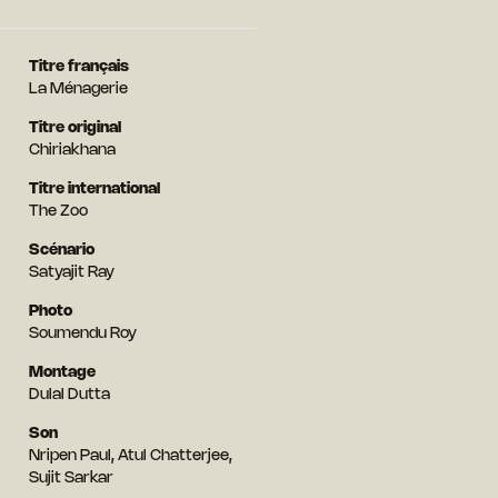
Titre français
La Ménagerie
Titre original
Chiriakhana
Titre international
The Zoo
Scénario
Satyajit Ray
Photo
Soumendu Roy
Montage
Dulal Dutta
Son
Nripen Paul, Atul Chatterjee,
Sujit Sarkar