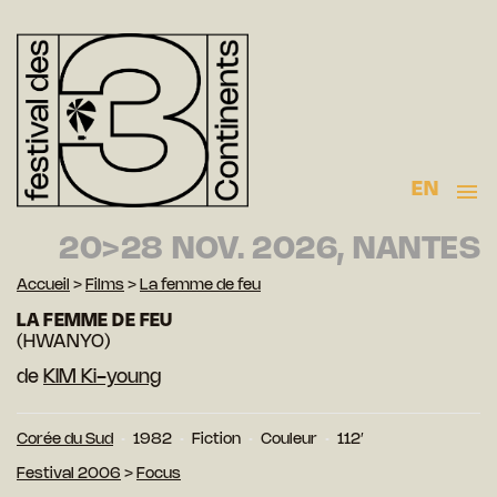
EN
20>28 NOV. 2026, NANTES
Accueil
>
Films
>
La femme de feu
LA FEMME DE FEU
(HWANYO)
de
KIM Ki-young
Corée du Sud
1982
Fiction
Couleur
112′
Festival 2006
>
Focus