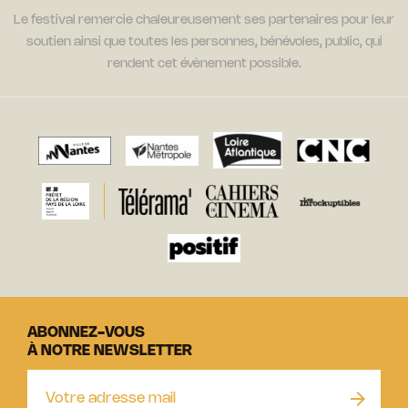
Le festival remercie chaleureusement ses partenaires pour leur
soutien ainsi que toutes les personnes, bénévoles, public, qui
rendent cet évènement possible.
ABONNEZ-VOUS
À NOTRE NEWSLETTER