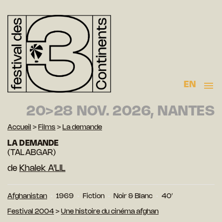
EN
20>28 NOV. 2026, NANTES
Accueil
>
Films
>
La demande
LA DEMANDE
(TALABGAR)
de
Khalek A'LIL
Afghanistan
1969
Fiction
Noir & Blanc
40′
Festival 2004
>
Une histoire du cinéma afghan