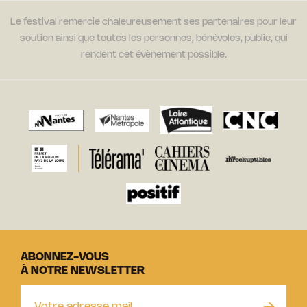
Le festival remercie chaleureusement ses partenaires pour leur
soutien ainsi que toutes les personnes, bénévoles, public, qui
rendent cet évènement possible.
ABONNEZ-VOUS
À NOTRE NEWSLETTER