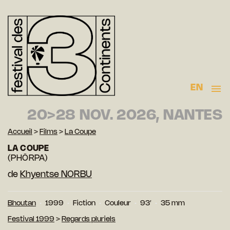
EN
20>28 NOV. 2026, NANTES
Accueil
>
Films
>
La Coupe
LA COUPE
(PHÖRPA)
de
Khyentse NORBU
Bhoutan
1999
Fiction
Couleur
93′
35 mm
Festival 1999
>
Regards pluriels