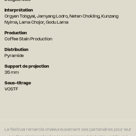
Interprétation
Orgyen Tobgyal, Jamyang Lodro, Neten Chokling, Kunzang
Nyima, Lama Chojor, Godu Lama
Production
Coffee Stain Production
Distribution
Pyramide
Support de projection
35 mm
Sous-titrage
VOSTF
Le festival remercie chaleureusement ses partenaires pour leur