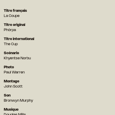
Titre français
La Coupe
Titre original
Phörpa
Titre international
The Cup
Scénario
Khyentse Norbu
Photo
Paul Warren
Montage
John Scott
Son
Bronwyn Murphy
Musique
Douglas Mills