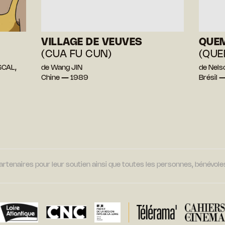
VILLAGE DE VEUVES
QUEM
(CUA FU CUN)
(QUE
SCAL,
de Wang JIN
de Nel
Chine — 1989
Brésil 
tenaires pour leur soutien ainsi que toutes les personnes, bénévoles