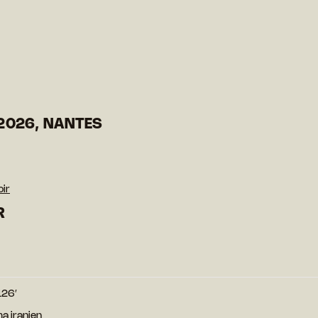
2026, NANTES
oir
R
126′
a iranien