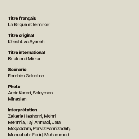
Titre français
La Brique et le miroir
Titre original
Khesht va Ayeneh
Titre international
Brick and Mirror
Scénario
Ebrahim Golestan
Photo
Amir Karari, Soleyman
Minasian
Interprétation
Zakaria Hashemi, Mehri
Mehrnia, Taji Ahmadi, Jalal
Moqaddam, Parviz Fannizadeh,
Manuchehr Farid, Mohammad