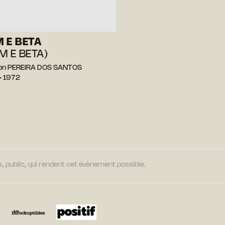
 E BETA
M E BETA)
son PEREIRA DOS SANTOS
— 1972
, public, qui rendent cet évènement possible.