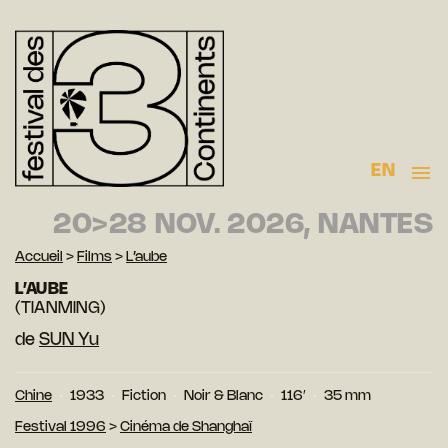
EN
20>28 NOV. 2026, NANTES
Accueil
>
Films
>
L’aube
L’AUBE
(TIANMING)
de
SUN Yu
Chine
1933
Fiction
Noir & Blanc
116′
35 mm
Festival 1996
>
Cinéma de Shanghaï