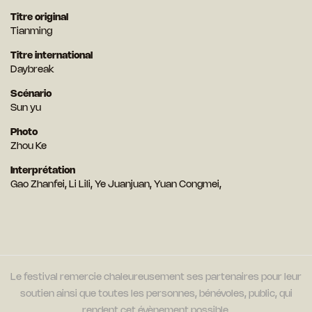
Titre original
Tianming
Titre international
Daybreak
Scénario
Sun yu
Photo
Zhou Ke
Interprétation
Gao Zhanfei, Li Lili, Ye Juanjuan, Yuan Congmei,
Le festival remercie chaleureusement ses partenaires pour leur
soutien ainsi que toutes les personnes, bénévoles, public, qui
rendent cet évènement possible.