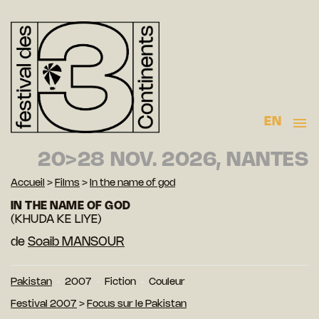
EN
20>28 NOV. 2026, NANTES
Accueil
>
Films
>
In the name of god
IN THE NAME OF GOD
(KHUDA KE LIYE)
de
Soaib MANSOUR
Pakistan
2007
Fiction
Couleur
Festival 2007
>
Focus sur le Pakistan