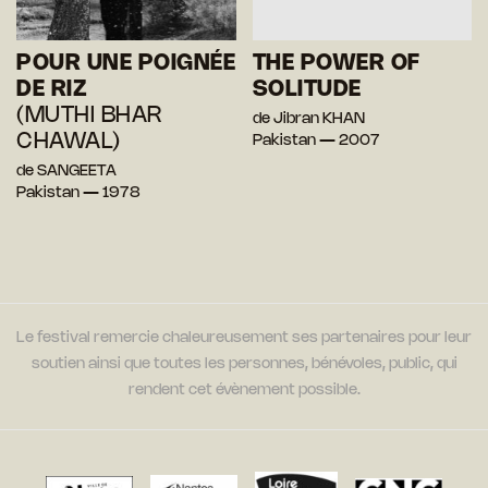
POUR UNE POIGNÉE
THE POWER OF
DE RIZ
SOLITUDE
(MUTHI BHAR
de Jibran KHAN
CHAWAL)
Pakistan — 2007
de SANGEETA
Pakistan — 1978
Le festival remercie chaleureusement ses partenaires pour leur
soutien ainsi que toutes les personnes, bénévoles, public, qui
rendent cet évènement possible.