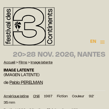
EN
20>28 NOV. 2026, NANTES
Accueil
>
Films
>
Image latente
IMAGE LATENTE
(IMAGEN LATENTE)
de
Pablo PERELMAN
Amérique latine
Chili
1987
Fiction
Couleur
92′
35 mm