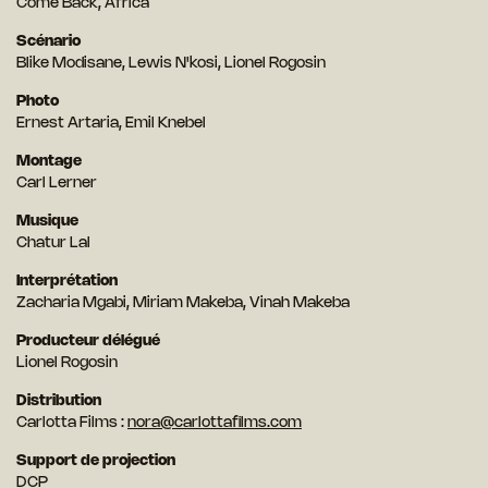
Come Back, Africa
Scénario
Blike Modisane, Lewis N'kosi, Lionel Rogosin
Photo
Ernest Artaria, Emil Knebel
Montage
Carl Lerner
Musique
Chatur Lal
Interprétation
Zacharia Mgabi, Miriam Makeba, Vinah Makeba
Producteur délégué
Lionel Rogosin
Distribution
Carlotta Films :
nora@carlottafilms.com
Support de projection
DCP