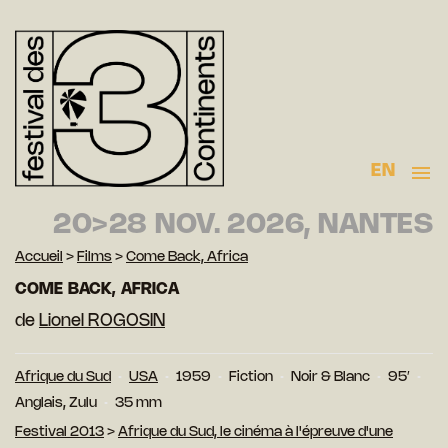
EN
20>28 NOV. 2026, NANTES
Accueil
>
Films
>
Come Back, Africa
COME BACK, AFRICA
de
Lionel ROGOSIN
Afrique du Sud
USA
1959
Fiction
Noir & Blanc
95′
Anglais, Zulu
35 mm
Festival 2013
>
Afrique du Sud, le cinéma à l'épreuve d'une