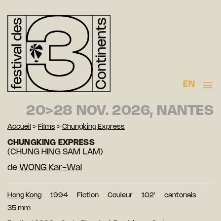
EN
20>28 NOV. 2026, NANTES
Accueil
>
Films
>
Chungking Express
CHUNGKING EXPRESS
(CHUNG HING SAM LAM)
de
WONG Kar-Wai
Hong Kong
1994
Fiction
Couleur
102′
cantonais
35 mm