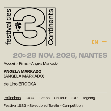
EN
20>28 NOV. 2026, NANTES
Accueil
>
Films
>
Angela Markado
ANGELA MARKADO
(ANGELA MARKADO)
de
Lino BROCKA
Philippines
1980
Fiction
Couleur
100′
tagalog
Festival 1983
>
Sélection officielle - Compétition