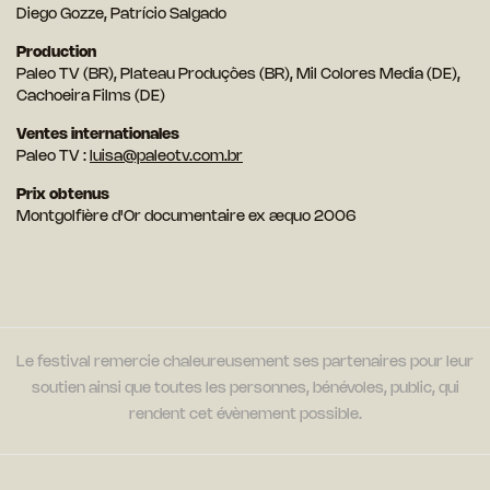
Diego Gozze, Patrício Salgado
Production
Paleo TV (BR), Plateau Produções (BR), Mil Colores Media (DE),
Cachoeira Films (DE)
Ventes internationales
Paleo TV :
luisa@paleotv.com.br
Prix obtenus
Montgolfière d'Or documentaire ex æquo 2006
Le festival remercie chaleureusement ses partenaires pour leur
soutien ainsi que toutes les personnes, bénévoles, public, qui
rendent cet évènement possible.