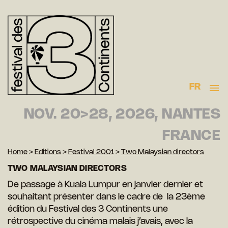
FR
NOV. 20>28, 2026, NANTES
FRANCE
Home
>
Editions
>
Festival 2001
>
Two Malaysian directors
TWO MALAYSIAN DIRECTORS
De passage à Kuala Lumpur en janvier dernier et
souhaitant présenter dans le cadre de la 23ème
édition du Festival des 3 Continents une
rétrospective du cinéma malais j’avais, avec la