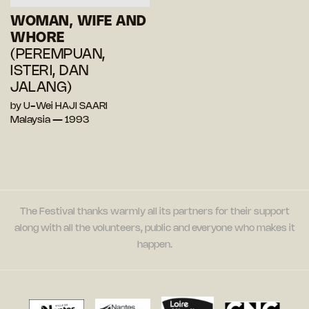
WOMAN, WIFE AND
WHORE
(PEREMPUAN,
ISTERI, DAN
JALANG)
by U-Wei HAJI SAARI
Malaysia — 1993
The Festival thanks warmly all its partners for their support
along with all the volunteers, public and everyone who makes it
happen.