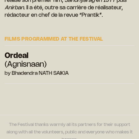
réalisé son premier film,
Sandhyarag
en 1977 puis
Anirban
. Il a été, outre sa carrière de réalisateur,
rédacteur en chef de la revue “Prantik”.
FILMS PROGRAMMED AT THE FESTIVAL
Ordeal
(Agnisnaan)
by Bhadendra NATH SAIKIA
The Festival thanks warmly all its partners for their support
along with all the volunteers, public and everyone who makes it