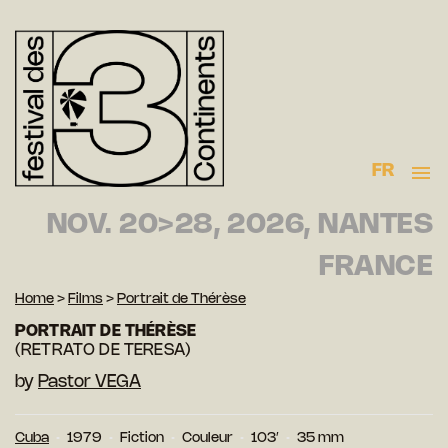
FR
NOV. 20>28, 2026, NANTES
FRANCE
Home
>
Films
>
Portrait de Thérèse
PORTRAIT DE THÉRÈSE
(RETRATO DE TERESA)
by
Pastor VEGA
Cuba
1979
Fiction
Couleur
103′
35 mm