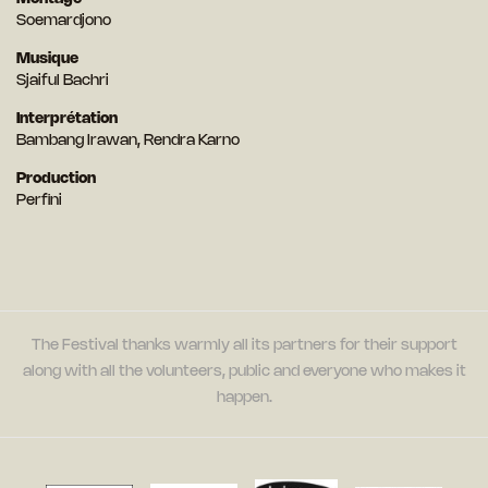
Soemardjono
Musique
Sjaiful Bachri
Interprétation
Bambang Irawan, Rendra Karno
Production
Perfini
The Festival thanks warmly all its partners for their support
along with all the volunteers, public and everyone who makes it
happen.