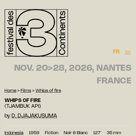
FR
NOV. 20>28, 2026, NANTES
FRANCE
Home
>
Films
>
Whips of fire
WHIPS OF FIRE
(TJAMBUK API)
by
D. DJAJAKUSUMA
Indonesia
1959
Fiction
Noir & Blanc
127′
35 mm