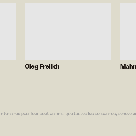
Oleg Frelikh
Mahm
tenaires pour leur soutien ainsi que toutes les personnes, bénévoles