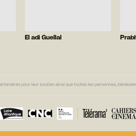
El adi Guellal
Prab
tenaires pour leur soutien ainsi que toutes les personnes, bénévoles