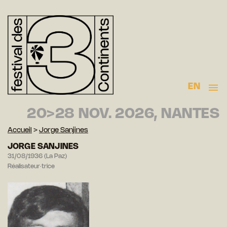
EN
20>28 NOV. 2026, NANTES
Accueil
>
Jorge Sanjines
JORGE SANJINES
31/08/1936 (La Paz)
Réalisateur·trice