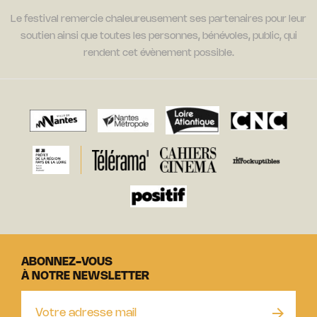
Le festival remercie chaleureusement ses partenaires pour leur
soutien ainsi que toutes les personnes, bénévoles, public, qui
rendent cet évènement possible.
ABONNEZ-VOUS
À NOTRE NEWSLETTER