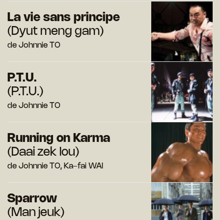
La vie sans principe
(Dyut meng gam)
de Johnnie TO
P.T.U.
(P.T.U.)
de Johnnie TO
Running on Karma
(Daai zek lou)
de Johnnie TO, Ka-fai WAI
Sparrow
(Man jeuk)