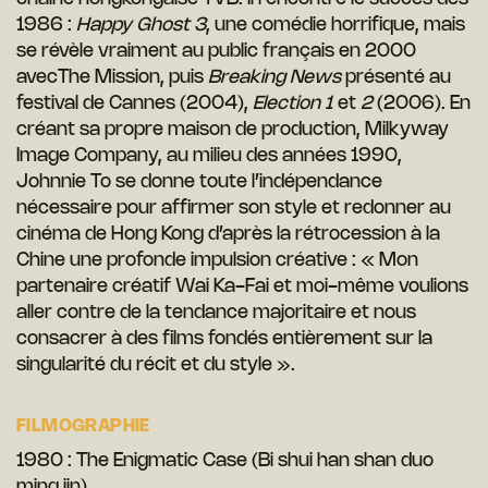
1986 :
Happy Ghost 3
, une comédie horrifique, mais
se révèle vraiment au public français en 2000
avecThe Mission, puis
Breaking News
présenté au
festival de Cannes (2004),
Election 1
et
2
(2006). En
créant sa propre maison de production, Milkyway
Image Company, au milieu des années 1990,
Johnnie To se donne toute l’indépendance
nécessaire pour affirmer son style et redonner au
cinéma de Hong Kong d’après la rétrocession à la
Chine une profonde impulsion créative : « Mon
partenaire créatif Wai Ka-Fai et moi-même voulions
aller contre de la tendance majoritaire et nous
consacrer à des films fondés entièrement sur la
singularité du récit et du style ».
FILMOGRAPHIE
1980 : The Enigmatic Case (Bi shui han shan duo
ming jin)