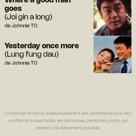
Where a good man
goes
(Joi gin a long)
de Johnnie TO
Yesterday once more
(Lung fung dau)
de Johnnie TO
Le festival remercie chaleureusement ses partenaires pour leur
soutien ainsi que toutes les personnes, bénévoles, public, qui
rendent cet évènement possible.