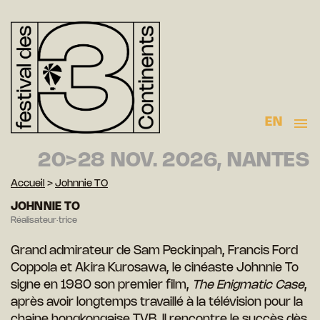
EN
20>28 NOV. 2026, NANTES
Accueil
>
Johnnie TO
JOHNNIE TO
Réalisateur·trice
Grand admirateur de Sam Peckinpah, Francis Ford
Coppola et Akira Kurosawa, le cinéaste Johnnie To
signe en 1980 son premier film,
The Enigmatic Case
,
après avoir longtemps travaillé à la télévision pour la
chaine hongkongaise TVB. Il rencontre le succès dès