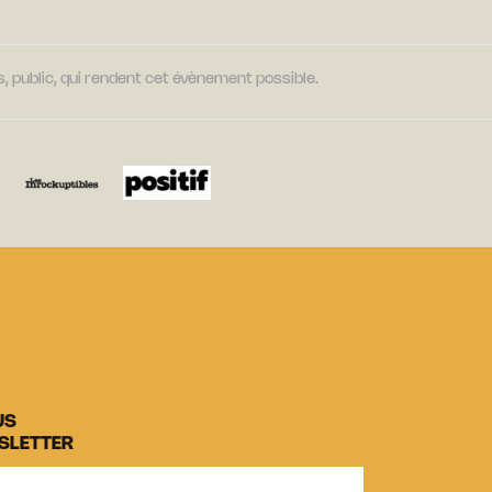
, public, qui rendent cet évènement possible.
US
SLETTER