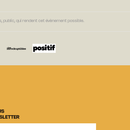
, public, qui rendent cet évènement possible.
US
SLETTER