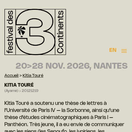
EN
20>28 NOV. 2026, NANTES
Accueil
>
Kitia Touré
KITIA TOURÉ
(Ayamé) › 20121219
Kitia Touré a soutenu une thèse de lettres à
l’Université de Paris IV – la Sorbonne, ainsi qu’une
thèse d’études cinématographiques à Paris I –
Panthéon. Très jeune, il a eu envie de communiquer
avec les siens (les Senoufo, les ivoiriens, les