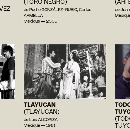
(TORO NEGRO)
(AHI
VEZ
de Pedro GONZÁLEZ-RUBIO, Carlos
de Juan
ARMELLA
Mexiqu
Mexique — 2005
TLAYUCAN
TODO
(TLAYUCAN)
TUY
(TOD
de Luis ALCORIZA
TUYO
Mexique — 1961