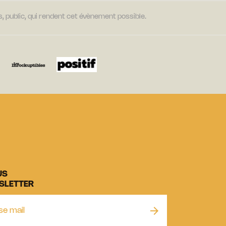
, public, qui rendent cet évènement possible.
US
SLETTER