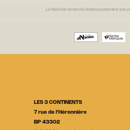
Le festival remercie chaleureusement ses par
LES 3 CONTINENTS
7 rue de l’Héronnière
BP 43302