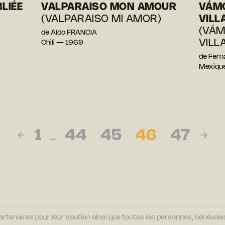
LIÉE
VALPARAISO MON AMOUR
VÁM
(VALPARAISO MI AMOR)
VILL
(VÁ
de Aldo FRANCIA
VILL
Chili — 1969
de Fer
Mexiqu
1
44
45
46
47
…
tenaires pour leur soutien ainsi que toutes les personnes, bénévoles