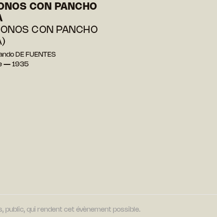
ONOS CON PANCHO
A
MONOS CON PANCHO
A)
nando DE FUENTES
e — 1935
, public, qui rendent cet évènement possible.