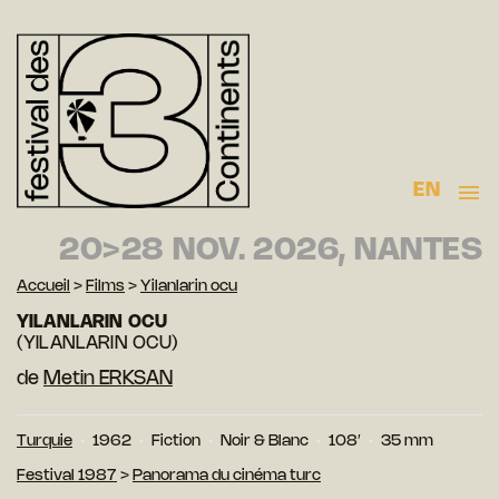
EN
20>28 NOV. 2026, NANTES
Accueil
>
Films
>
Yilanlarin ocu
YILANLARIN OCU
(YILANLARIN OCU)
de
Metin ERKSAN
Turquie
1962
Fiction
Noir & Blanc
108′
35 mm
Festival 1987
>
Panorama du cinéma turc