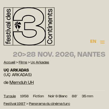
EN
20>28 NOV. 2026, NANTES
Accueil
>
Films
>
Uç Arkadas
UÇ ARKADAS
(UÇ ARKADAS)
de
Memduh UH
Turquie
1958
Fiction
Noir & Blanc
88′
35 mm
Festival 1987
>
Panorama du cinéma turc