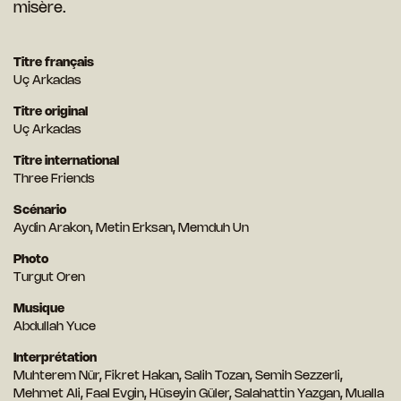
misère.
Titre français
Uç Arkadas
Titre original
Uç Arkadas
Titre international
Three Friends
Scénario
Aydin Arakon, Metin Erksan, Memduh Un
Photo
Turgut Oren
Musique
Abdullah Yuce
Interprétation
Muhterem Nür, Fikret Hakan, Salih Tozan, Semih Sezzerli,
Mehmet Ali, Faal Evgin, Hüseyin Güler, Salahattin Yazgan, Mualla