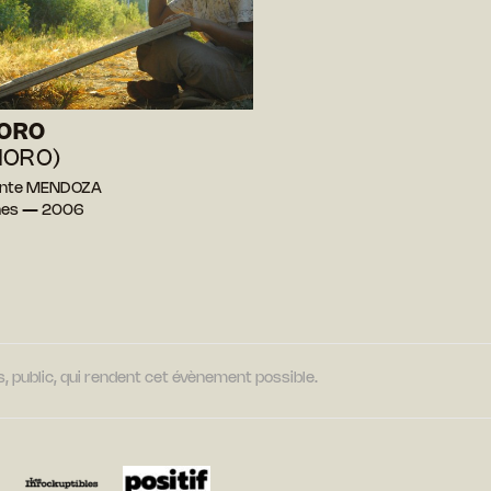
ORO
NORO)
lante MENDOZA
ines — 2006
, public, qui rendent cet évènement possible.