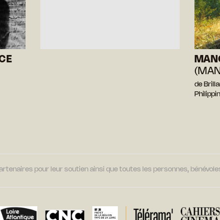
CE
MAN
(MA
de Bril
Philipp
tenaires pour leur soutien ainsi que toutes les personnes, bénévoles