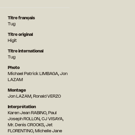
Titre français
Tug
Titre original
Higit
Titre international
Tug
Photo
Michael Patrick LIMBAGA, Jon
LAZAM
Montage
Jon LAZAM, Ronald VERZO
Interprétation
Karen Jean RABINO, Paul
Joseph ROLLON, CJ VISAYA,
Mr. Denis CROOKS, Jet
FLORENTINO, Michelle Jane